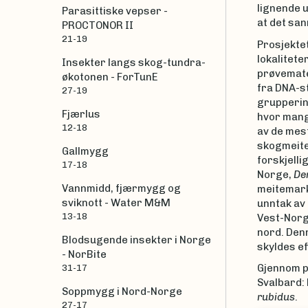
lignende 
Parasittiske vepser -
at det san
PROCTONOR II
21-19
Prosjekte
lokalitete
Insekter langs skog-tundra-
prøvemate
økotonen - ForTunE
fra DNA-st
27-19
gruppering
Fjærlus
hvor mang
12-18
av de mes
skogmeit
Gallmygg
forskjelli
17-18
Norge,
De
Vannmidd, fjærmygg og
meitemarke
sviknott - Water M&M
unntak av 
13-18
Vest-Norge
nord. Den
Blodsugende insekter i Norge
skyldes e
- NorBite
Gjennom pr
31-17
Svalbard
Soppmygg i Nord-Norge
rubidus
.
27-17