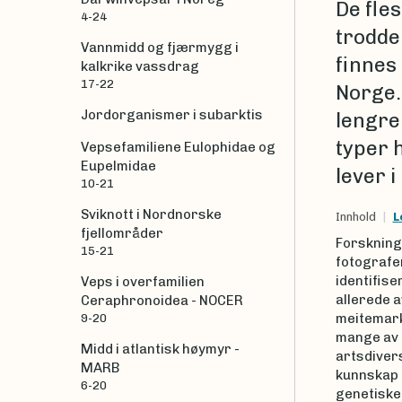
De fle
4-24
trodde
Vannmidd og fjærmygg i
finnes
kalkrike vassdrag
17-22
Norge.
Jordorganismer i subarktis
lengre 
typer 
Vepsefamiliene Eulophidae og
Eupelmidae
lever 
10-21
Sviknott i Nordnorske
Innhold
L
fjellområder
Forskning
15-21
fotografer
identifise
Veps i overfamilien
allerede a
Ceraphronoidea - NOCER
meitemarkf
9-20
mange av 
Midd i atlantisk høymyr -
artsdivers
MARB
kunnskap o
6-20
genetiske