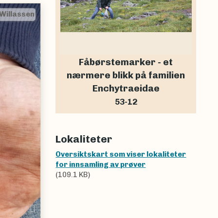
Willassen
Fåbørstemarker - et
nærmere blikk på familien
Enchytraeidae
53-12
Lokaliteter
Oversiktskart som viser lokaliteter
for innsamling av prøver
(109.1 KB)
Next