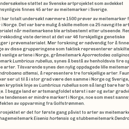
undersøkelse støttet av Svenske artprojektet som avdekket
nsynligvis finnes 45 arter av meitemarker i Sverige.
t har totalt undersøkt nærmere 1500 prøver av meitemarker 
r i Norge. Det var bare mulig å skille mellom ca 25 navngitte art
rialet når meitemarkene ble artsbestemt etter utseende. Re
rekkoding viste derimot at det var 46 forskjellige genetiske
er i prøvematerialet. Mer forskning er nødvendig for å finne
e av disse grupperingene som faktisk representerer atskilte 
t vanlige artene i Norge, gråmeitemark
Aporrectodea caligino
emark
Lumbricus rubellus,
synes å bestå av henholdsvis fire o
ge arter. Tilsvarende synes den nylig oppdagede lille meitemar
ndrobaena attemsi,
å representere tre forskjellige arter. Fau
r ser ut til å i stor grad være den samme i Norge og Sverige
en kryptisk linje av
Lumbricus rubellus
som så langt bare har bl
. I begge land er artsmangfoldet størst i sør og avtar gradv
ne tendensen er mindre markert i Norge, noe som mest sanns
ffekten av oppvarming fra Golfstrømmen.
osjektet er det for første gang påvist to arter av meitemark
: hagemeitemark
Eisenia
hortensis
og stubbemeitemark
Dendro