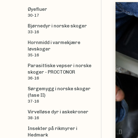
Øyefluer
30-17
Bjørnedyr i norske skoger
33-16
Hornmidd i varmekjære
løvskoger
35-16
Parasittiske vepser i norske
skoger - PROCTONOR
36-16
Sørgemygg i norske skoger
(fase II)
37-16
Virvelløse dyr i askekroner
38-16
Insekter på rikmyrer i
Prev
Hedmark