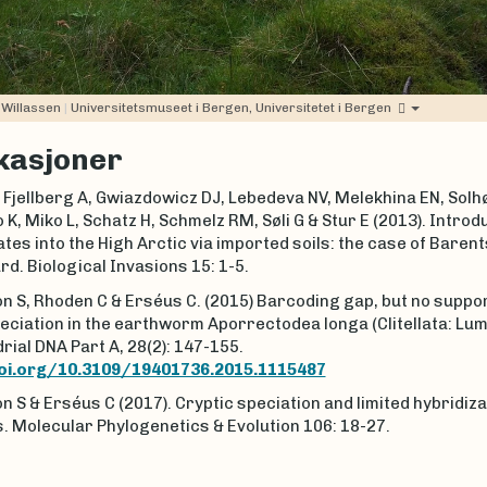
 Willassen
|
Universitetsmuseet i Bergen, Universitetet i Bergen
kasjoner
 Fjellberg A, Gwiazdowicz DJ, Lebedeva NV, Melekhina EN, Solh
 K, Miko L, Schatz H, Schmelz RM, Søli G & Stur E (2013). Introd
tes into the High Arctic via imported soils: the case of Baren
rd. Biological Invasions 15: 1-5.
 S, Rhoden C & Erséus C. (2015) Barcoding gap, but no suppor
eciation in the earthworm Aporrectodea longa (Clitellata: Lum
ial DNA Part A, 28(2): 147-155.
doi.org/10.3109/19401736.2015.1115487
 S & Erséus C (2017). Cryptic speciation and limited hybridiza
. Molecular Phylogenetics & Evolution 106: 18-27.