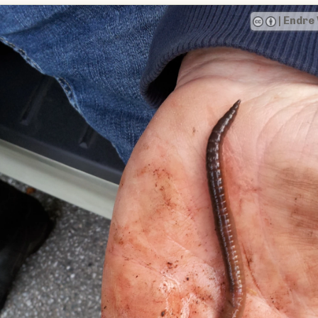
|
Endre 
ious