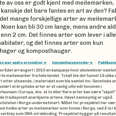
ste av oss er godt kjent med meitemarken,
 kanskje det bare fantes en art av den? Fa
 det mange forskjellige arter av meitemark
 Noen kan bli 30 cm lange, mens andre aldr
enn 2 cm. Det finnes arter som lever i alle
habitater, og det finnes arter som kun
i hager og komposthauger.
es mer andre prosjekter
Innsamlingsmetoder
Publikasj
srådet arrangert i 2010 en kampanje hvor skoleelever samlet
te meitemarker fra hele landet. Totalt ble det funnet 19 ulike 
rt etter utseende, i materialet som ble samlet inn. Genetiske a
vslørt at kryptiske arter er et vanlig utbredt fenomen i
aunaen i Europa, dvs. at to eller flere arter kan være "skjult"
de tradisjonelt anerkjente artene. Høyst sannsynlig er også
iteteten i Norge underestimert. Målet for prosjektet har vær
m hvilke arter av meitemarker som finnes i Norge, ved å ta i 
 verktøy som DNA-strekkoding. Prosjektet bygger på resultat