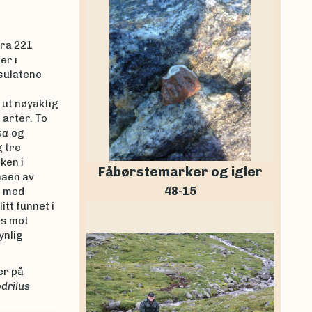
fra 221
er i
sulatene
 ut nøyaktig
arter. To
sa
og
g tre
ken i
Fåbørstemarker og igler
naen av
48-15
, med
itt funnet i
is mot
ynlig
er på
drilus