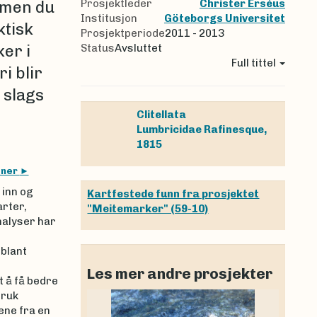
Prosjektleder
Christer Erséus
 men du
Institusjon
Göteborgs Universitet
ktisk
Prosjektperiode
2011 - 2013
er i
Status
Avsluttet
Full tittel
i blir
 slags
Clitellata
Lumbricidae
Rafinesque,
1815
oner
 inn og
Kartfestede funn fra prosjektet
arter,
"Meitemarker" (59-10)
nalyser har
 blant
Les mer andre prosjekter
t å få bedre
bruk
ene fra en