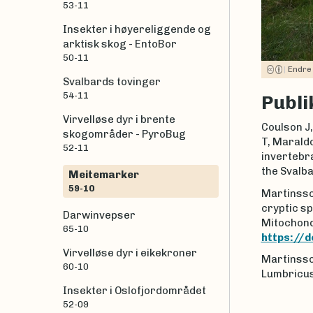
53-11
Insekter i høyereliggende og
arktisk skog - EntoBor
50-11
|
Endre
Svalbards tovinger
54-11
Publi
Virvelløse dyr i brente
Coulson J,
skogområder - PyroBug
T, Maraldo
52-11
invertebra
the Svalba
Meitemarker
59-10
Martinsson
cryptic sp
Darwinvepser
Mitochondr
65-10
https://
Virvelløse dyr i eikekroner
Martinsson
60-10
Lumbricus
Insekter i Oslofjordområdet
52-09