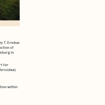
øy T, Erséus
uction of
tsburg in
t for
bricidae).
tion within