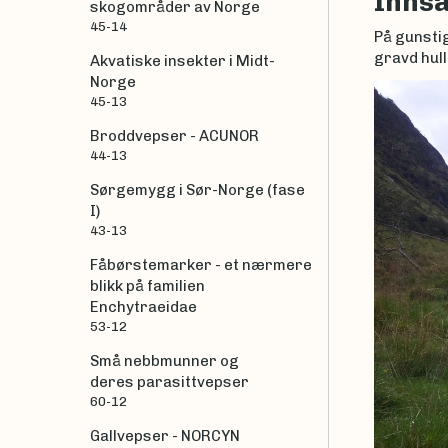
Inns
skogområder av Norge
45-14
På gunstig
gravd hull
Akvatiske insekter i Midt-
Norge
45-13
Broddvepser - ACUNOR
44-13
Sørgemygg i Sør-Norge (fase
I)
43-13
Fåbørstemarker - et nærmere
blikk på familien
Enchytraeidae
53-12
Små nebbmunner og
deres parasittvepser
60-12
Gallvepser - NORCYN