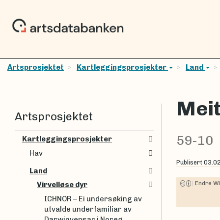
Artsprosjektet
Kartleggingsprosjekter
Land
Mei
Artsprosjektet
59-10
Kartleggingsprosjekter
Hav
Publisert
03.0
Land
|
Endre Wi
Virvelløse dyr
ICHNOR – Ei undersøking av
utvalde underfamiliar av
Darwinvepsar i Noreg