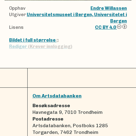
Opphav
Endre Willassen
Utgiver
Universitetsmuseet i Bergen, Universitetet i
Bergen
Lisens
CC BY 4.0
Bildet i full størrelse
Rediger
(Krever innlogging)
Om Artsdatabanken
Besøksadresse
Havnegata 9, 7010 Trondheim
Postadresse
Artsdatabanken, Postboks 1285
Torgarden, 7462 Trondheim