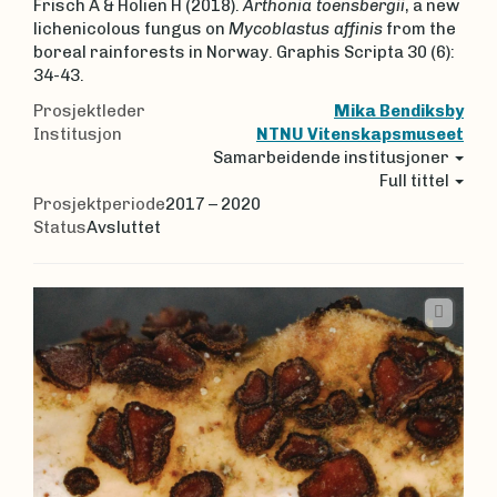
Frisch A & Holien H (2018).
Arthonia toensbergii
, a new
lichenicolous fungus on
Mycoblastus affinis
from the
boreal rainforests in Norway. Graphis Scripta 30 (6):
34-43.
Prosjektleder
Mika Bendiksby
Institusjon
NTNU Vitenskapsmuseet
Samarbeidende institusjoner
Full tittel
Prosjektperiode
2017 – 2020
Status
Avsluttet