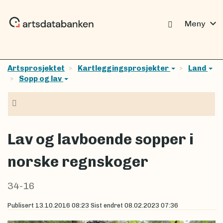
expand_more
Meny
Artsprosjektet
Kartleggingsprosjekter
Land
Sopp og lav
Navigasjon
Lav og lavboende sopper i
norske regnskoger
34-16
Publisert
13.10.2016 08:23
Sist endret
08.02.2023 07:36