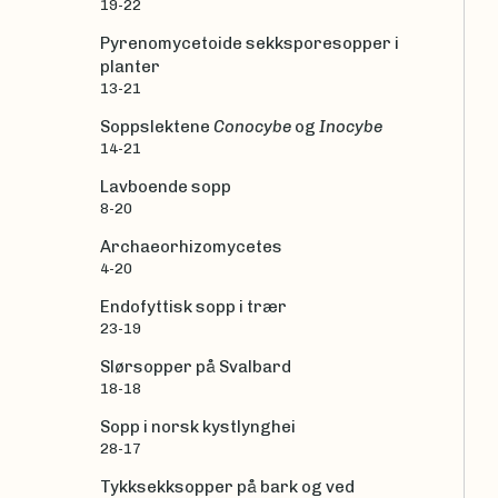
19-22
Pyrenomycetoide sekksporesopper i
planter
13-21
Soppslektene
Conocybe
og
Inocybe
14-21
Lavboende sopp
8-20
Archaeorhizomycetes
4-20
Endofyttisk sopp i trær
23-19
Slørsopper på Svalbard
18-18
Sopp i norsk kystlynghei
28-17
Tykksekksopper på bark og ved