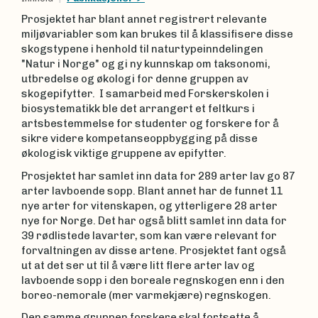
Prosjektet har blant annet registrert relevante
miljøvariabler som kan brukes til å klassifisere disse
skogstypene i henhold til naturtypeinndelingen
"Natur i Norge" og gi ny kunnskap om taksonomi,
utbredelse og økologi for denne gruppen av
skogepifytter. I samarbeid med Forskerskolen i
biosystematikk ble det arrangert et feltkurs i
artsbestemmelse for studenter og forskere for å
sikre videre kompetanseoppbygging på disse
økologisk viktige gruppene av epifytter.
Prosjektet har samlet inn data for 289 arter lav go 87
arter lavboende sopp. Blant annet har de funnet 11
nye arter for vitenskapen, og ytterligere 28 arter
nye for Norge. Det har også blitt samlet inn data for
39 rødlistede lavarter, som kan være relevant for
forvaltningen av disse artene. Prosjektet fant også
ut at det ser ut til å være litt flere arter lav og
lavboende sopp i den boreale regnskogen enn i den
boreo-nemorale (mer varmekjære) regnskogen.
Den samme gruppen forskere skal fortsette å