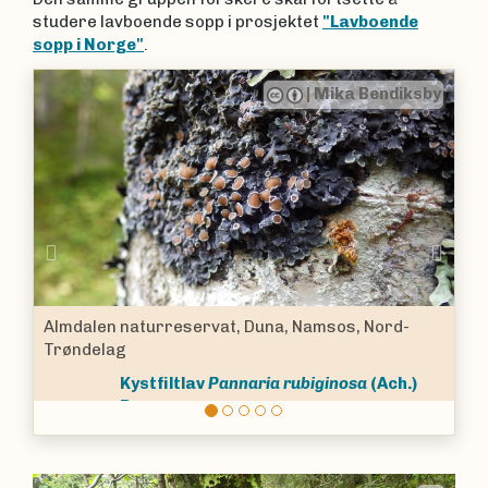
studere lavboende sopp i prosjektet
"Lavboende
sopp i Norge"
.
ksby
|
Mika Bendiksby
Previous
Nex
-
Almdalen naturreservat, Duna, Namsos, Nord-
Trøndelag
.)
Papirlav
Platismatia glauca
(L.) W.L.Culb.
& C.F.Culb.