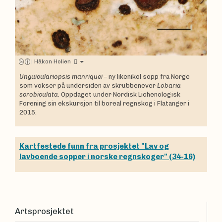
|
Håkon Holien
Unguiculariopsis manriquei
– ny likenikol sopp fra Norge
som vokser på undersiden av skrubbenever
Lobaria
scrobiculata
. Oppdaget under Nordisk Lichenologisk
Forening sin ekskursjon til boreal regnskog i Flatanger i
2015.
Kartfestede funn fra prosjektet "Lav og
lavboende sopper i norske regnskoger" (34-16)
Artsprosjektet