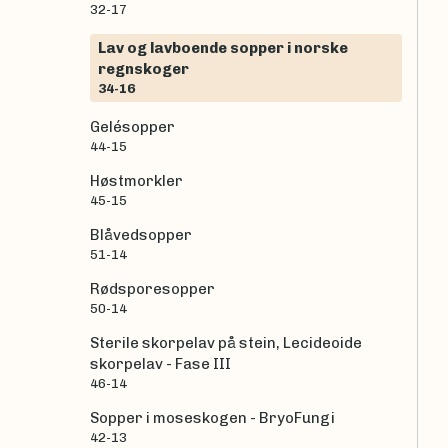
32-17
Lav og lavboende sopper i norske
regnskoger
34-16
Gelésopper
44-15
Høstmorkler
45-15
Blåvedsopper
51-14
Rødsporesopper
50-14
Sterile skorpelav på stein, Lecideoide
skorpelav - Fase III
46-14
Sopper i moseskogen - BryoFungi
42-13