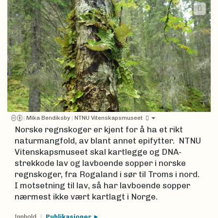
|
Mika Bendiksby
|
NTNU Vitenskapsmuseet
Norske regnskoger er kjent for å ha et rikt
naturmangfold, av blant annet epifytter. NTNU
Vitenskapsmuseet skal kartlegge og DNA-
strekkode lav og lavboende sopper i norske
regnskoger, fra Rogaland i sør til Troms i nord.
I motsetning til lav, så har lavboende sopper
nærmest ikke vært kartlagt i Norge.
Innhold
Publikasjoner