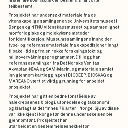
materiale som faktisk er bestemt til art ofte
feilbestemt.
Prosjektet har undersøkt materiale fra de
vitenskapelige samlingene ved Universitetsmuseet i
Bergen og NTNU Vitenskapsmuseet og sammenlignet
morforlogiske og molekylære metoder
for identifikasjon. Museumssamlingene innholder
type- og referansemateriale fra ekspedisjoner langt
tilbake i tid og fra en rekke forskningstokt og
miljøovervåkningsprogrammer. I tillegg har
referansesamlinger fra Det Norske Veritas,
Akvaplan-NIVA og SAM-Marin, og materiale samlet
inn gjennom kartleggingen i BIODEEP, BIOSKAG og
MAREANO vært et viktig grunnlag for arbeidet i
prosjektet.
Prosjektet har gitt en bedre forståelse av
halekrepsenes biologi, utbredelse og taksonomi
og klarlagt at det finnes 76 arter i Norge. Sju av disse
var ikke kjent i Norge før denne undersøkelsen ble
gjennomført. Prosjektet har
utarbeidet en bestemmelsesnøkkel for