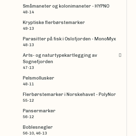
Småmaneter og kolonimaneter - HYPNO
48-14
Kryptiske flerbørstemarker
49-13
Parasitter på fisk i Oslofjorden - MonoMyx
48-13
Arts- og naturtypekartlegging av
Sognefjorden
47-13
Pelsmollusker
48-11
Flerbørstemarker i Norskehavet - PolyNor
55-12
Pansermarker
56-12
Boblesnegler
56-10, 46-13