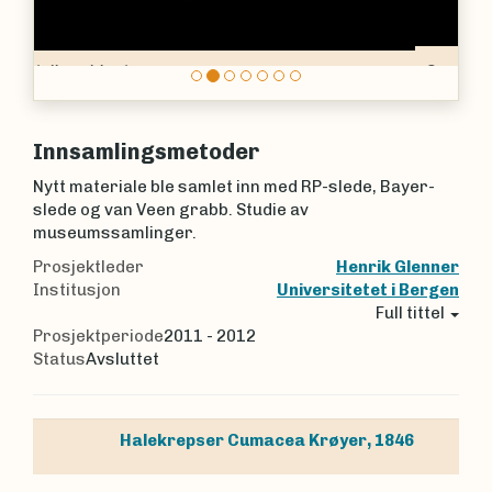
Campylaspis sulcata
Innsamlingsmetoder
Nytt materiale ble samlet inn med RP-slede, Bayer-
slede og van Veen grabb. Studie av
museumssamlinger.
Prosjektleder
Henrik Glenner
Institusjon
Universitetet i Bergen
Full tittel
Prosjektperiode
2011 - 2012
Status
Avsluttet
Halekrepser
Cumacea
Krøyer, 1846