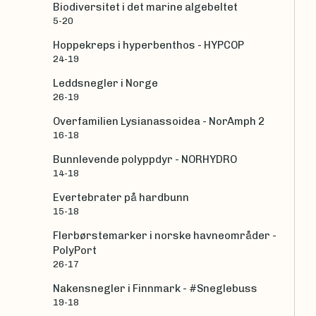
Biodiversitet i det marine algebeltet
5-20
Hoppekreps i hyperbenthos - HYPCOP
24-19
Leddsnegler i Norge
26-19
Overfamilien Lysianassoidea - NorAmph 2
16-18
Bunnlevende polyppdyr - NORHYDRO
14-18
Evertebrater på hardbunn
15-18
Flerbørstemarker i norske havneområder -
PolyPort
26-17
Nakensnegler i Finnmark - #Sneglebuss
19-18