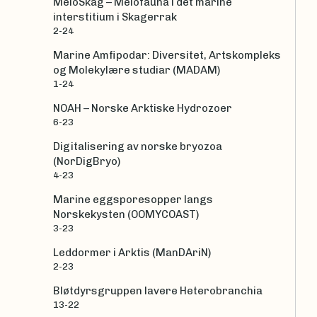
MeioSkag – Meiofauna i det marine
interstitium i Skagerrak
2-24
Marine Amfipodar: Diversitet, Artskompleks
og Molekylære studiar (MADAM)
1-24
NOAH – Norske Arktiske Hydrozoer
6-23
Digitalisering av norske bryozoa
(NorDigBryo)
4-23
Marine eggsporesopper langs
Norskekysten (OOMYCOAST)
3-23
Leddormer i Arktis (ManDAriN)
2-23
Bløtdyrsgruppen lavere Heterobranchia
13-22