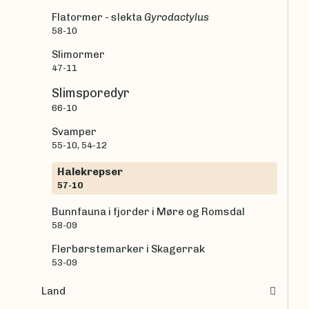
Flatormer - slekta
Gyrodactylus
58-10
Slimormer
47-11
Slimsporedyr
66-10
Svamper
55-10, 54-12
Halekrepser
57-10
Bunnfauna i fjorder i Møre og Romsdal
58-09
Flerbørstemarker i Skagerrak
53-09
Land