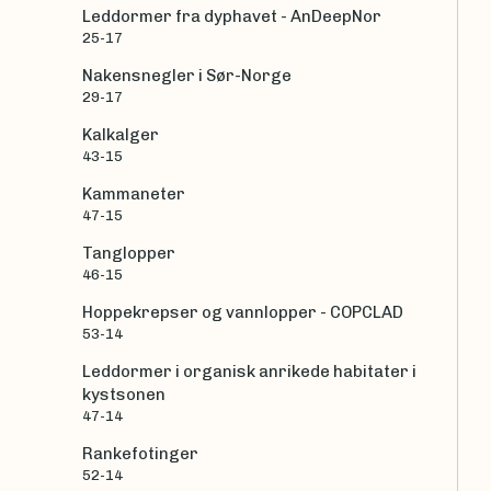
Leddormer fra dyphavet - AnDeepNor
25-17
Nakensnegler i Sør-Norge
29-17
Kalkalger
43-15
Kammaneter
47-15
Tanglopper
46-15
Hoppekrepser og vannlopper - COPCLAD
53-14
Leddormer i organisk anrikede habitater i
kystsonen
47-14
Rankefotinger
52-14