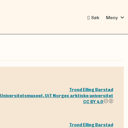
expand_more
Søk
Meny
Trond Elling Barstad
niversitetsmuseet, UiT Norges arktiske universitet
CC BY 4.0
Trond Elling Barstad