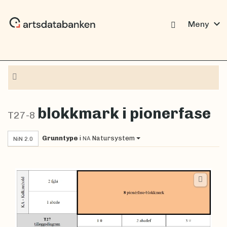
expand_more
Meny
Navigasjon
blokkmark i pionerfase
T27-8
Grunntype
i
Natursystem
NA
NiN 2.0