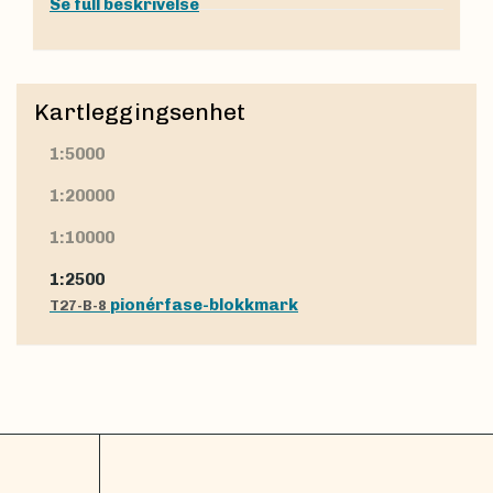
Se full beskrivelse
Kartleggingsenhet
1:5000
1:20000
1:10000
1:2500
pionérfase-blokkmark
T27-B-8