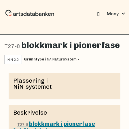
expand_more
Meny
blokkmark i pionerfase
T27-8
Grunntype
i
Natursystem
NA
NiN 2.0
Plassering i
NiN-systemet
Beskrivelse
blokkmark i pionerfase
T27-8