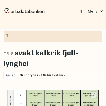
expand_more
Meny
Navigasjon
svakt kalkrik fjell-
T3-8
lynghei
Grunntype
i
Natursystem
NA
NiN 2.0