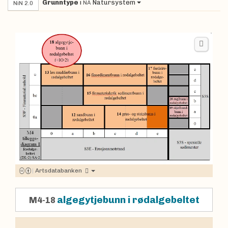
Grunntype
i
Natursystem
NA
NiN 2.0
|
Artsdatabanken
algegytjebunn i rødalgebeltet
M4-18