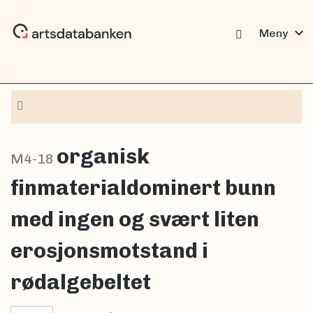
expand_more
Meny
Navigasjon
organisk
M4-18
finmaterialdominert bunn
med ingen og svært liten
erosjonsmotstand i
rødalgebeltet