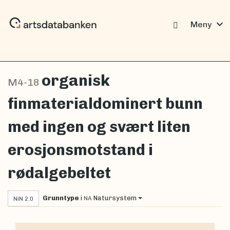
expand_more
Meny
organisk
M4-18
finmaterialdominert bunn
med ingen og svært liten
erosjonsmotstand i
rødalgebeltet
Grunntype
i
Natursystem
NA
NiN 2.0