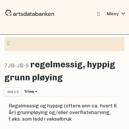
expand_more
Meny
Navigasjon
regelmessig, hyppig
7JB-JB-5
grunn pløying
Trinn
NiN 2.0
Regelmessig og hyppig (oftere enn ca. hvert 6.
år) grunnpløying og/eller overflateharving,
f.eks. som ledd i vekselbruk