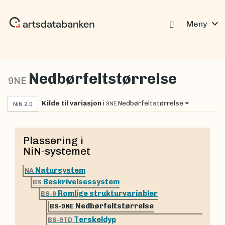
expand_more
Meny
Nedbørfeltstørrelse
9NE
Kilde til variasjon
i
Nedbørfeltstørrelse
9NE
NiN 2.0
Plassering i
NiN-systemet
Natursystem
NA
Beskrivelsessystem
BS
Romlige strukturvariabler
BS-9
Nedbørfeltstørrelse
BS-9NE
Terskeldyp
BS-9TD