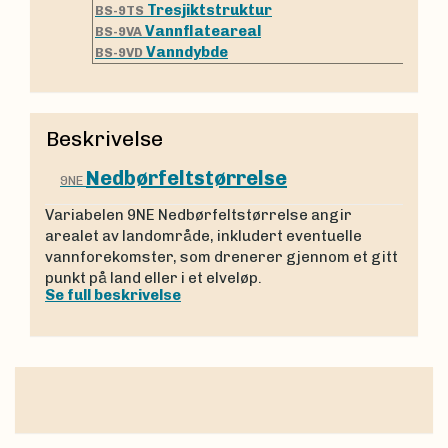
Tresjiktstruktur
BS-9TS
Vannflateareal
BS-9VA
Vanndybde
BS-9VD
Beskrivelse
Nedbørfeltstørrelse
9NE
Variabelen 9NE Nedbørfeltstørrelse angir
arealet av landområde, inkludert eventuelle
vannforekomster, som drenerer gjennom et gitt
punkt på land eller i et elveløp.
Se full beskrivelse