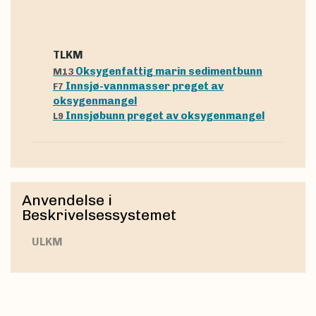
tLKM
Oksygenfattig marin sedimentbunn
M13
Innsjø-vannmasser preget av
F7
oksygenmangel
Innsjøbunn preget av oksygenmangel
L9
Anvendelse i
Beskrivelsessystemet
uLKM