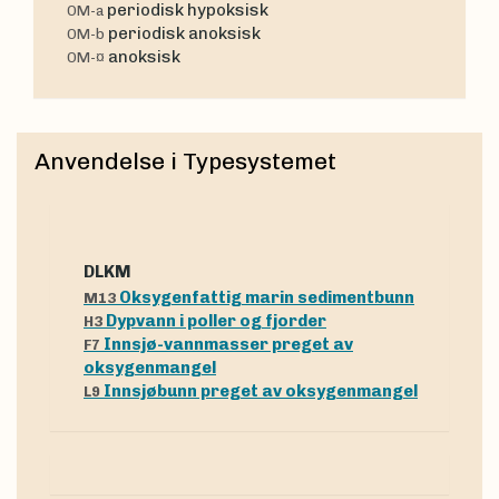
periodisk hypoksisk
OM-a
periodisk anoksisk
OM-b
anoksisk
OM-¤
Anvendelse i Typesystemet
dLKM
Oksygenfattig marin sedimentbunn
M13
Dypvann i poller og fjorder
H3
Innsjø-vannmasser preget av
F7
oksygenmangel
Innsjøbunn preget av oksygenmangel
L9