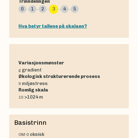
Trinndelingen
0
1
2
3
4
5
Hva betyr tallene på skalaen?
Variasjonsmønster
gradient
g
Økologisk strukturerende prosess
miljøstress
S
Romlig skala
>1024 m
10
Basistrinn
oksisk
OM-0