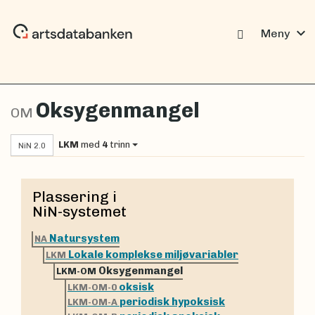
expand_more
Meny
Oksygenmangel
OM
LKM
med
4
trinn
NiN 2.0
Plassering i
NiN-systemet
Natursystem
NA
Lokale komplekse miljøvariabler
LKM
Oksygenmangel
LKM-OM
oksisk
LKM-OM-0
periodisk hypoksisk
LKM-OM-A