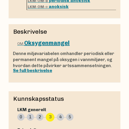
periodisk anoksisk
LKM-OM-B
anoksisk
LKM-OM-¤
Beskrivelse
Oksygenmangel
OM
Denne miljøvariabelen omhandler periodisk eller
permanent mangel på oksygen i vannmiljøer, og
hvordan dette påvirker artssammensetningen.
Se full beskrivelse
Kunnskapsstatus
LKM generelt
0
1
2
3
4
5