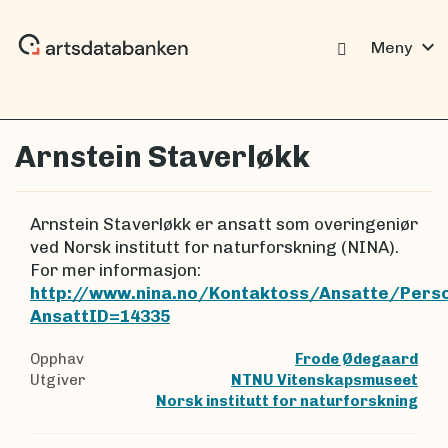
expand_more
Meny
Arnstein Staverløkk
Arnstein Staverløkk er ansatt som overingeniør
ved Norsk institutt for naturforskning (NINA).
For mer informasjon:
http://www.nina.no/Kontaktoss/Ansatte/Pers
AnsattID=14335
Opphav
Frode Ødegaard
Utgiver
NTNU Vitenskapsmuseet
Norsk institutt for naturforskning