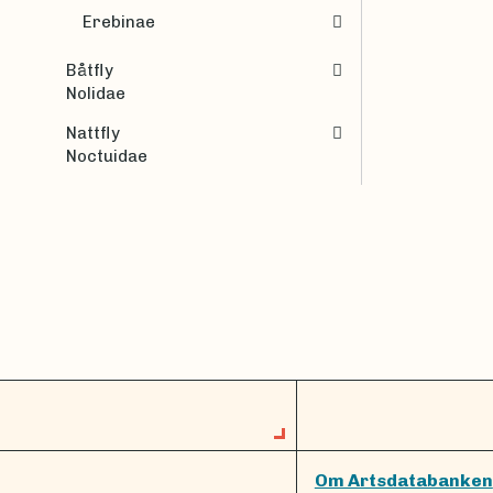
Erebinae
Båtfly
Nolidae
Nattfly
Noctuidae
Om Artsdatabanken