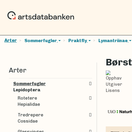
Arter
Sommerfugler
Praktfly
Lymantriinae
Børst
Arter
Opphav
Sommerfugler
Utgiver
Lepidoptera
Lisens
Rotetere
Hepialidae
Tredrepere
Cossidae
Glassvinger