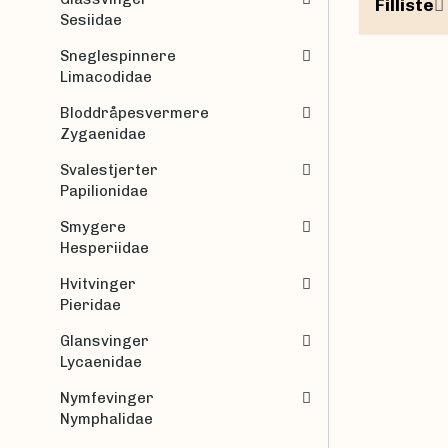
Filliste
Sesiidae
Sneglespinnere
Limacodidae
Bloddråpesvermere
Zygaenidae
Svalestjerter
Papilionidae
Smygere
Hesperiidae
Hvitvinger
Pieridae
Glansvinger
Lycaenidae
Nymfevinger
Nymphalidae