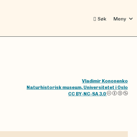
expand_more
Søk
Meny
Vladimir Kononenko
Naturhistorisk museum, Universitetet i Oslo
CC BY-NC-SA 3.0