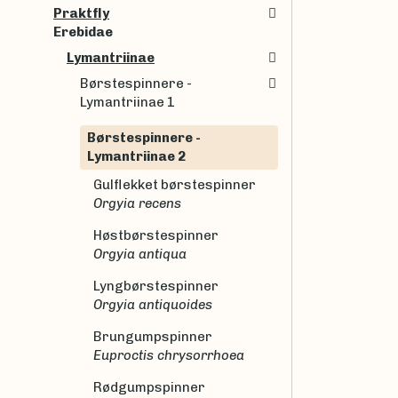
Praktfly
Erebidae
Lymantriinae
Børstespinnere -
Lymantriinae 1
Børstespinnere -
Lymantriinae 2
Gulflekket børstespinner
Orgyia recens
Høstbørstespinner
Orgyia antiqua
Lyngbørstespinner
Orgyia antiquoides
Brungumpspinner
Euproctis chrysorrhoea
Rødgumpspinner