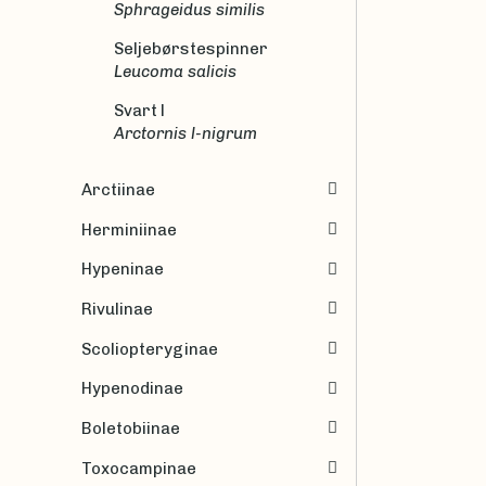
Sphrageidus similis
Seljebørstespinner
Leucoma salicis
Svart l
Arctornis l-nigrum
Arctiinae
Herminiinae
Hypeninae
Rivulinae
Scoliopteryginae
Hypenodinae
Boletobiinae
Toxocampinae