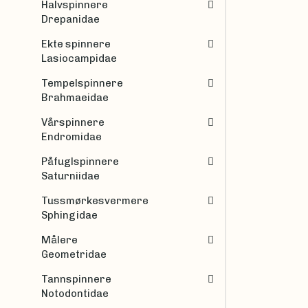
Halvspinnere
Drepanidae
Ekte spinnere
Lasiocampidae
Tempelspinnere
Brahmaeidae
Vårspinnere
Endromidae
Påfuglspinnere
Saturniidae
Tussmørkesvermere
Sphingidae
Målere
Geometridae
Tannspinnere
Notodontidae