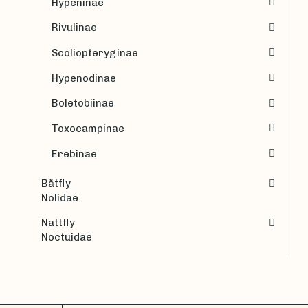
Hypeninae
Rivulinae
Scoliopteryginae
Hypenodinae
Boletobiinae
Toxocampinae
Erebinae
Båtfly
Nolidae
Nattfly
Noctuidae