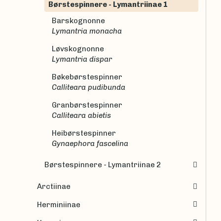
Børstespinnere - Lymantriinae 1
Barskognonne
Lymantria monacha
Løvskognonne
Lymantria dispar
Bøkebørstespinner
Calliteara pudibunda
Granbørstespinner
Calliteara abietis
Heibørstespinner
Gynaephora fascelina
Børstespinnere - Lymantriinae 2
Arctiinae
Herminiinae