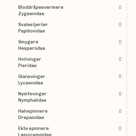
Bloddråpesvermere
Zygaenidae
Svalestjerter
Papilionidae
Smygere
Hesperiidae
Hvitvinger
Pieridae
Glansvinger
Lycaenidae
Nymfevinger
Nymphalidae
Halvspinnere
Drepanidae
Ekte spinnere
Lasiocampidae