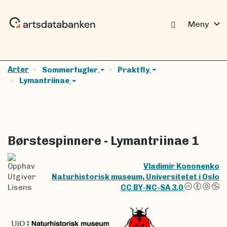
expand_more
Meny
Arter
Sommerfugler
Praktfly
Lymantriinae
Børstespinnere - Lymantriinae 1
Opphav
Vladimir Kononenko
Utgiver
Naturhistorisk museum, Universitetet i Oslo
Lisens
CC BY-NC-SA 3.0