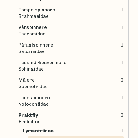
Tempelspinnere
Brahmaeidae
Vårspinnere
Endromidae
Påfuglspinnere
Saturniidae
Tussmørkesvermere
Sphingidae
Målere
Geometridae
Tannspinnere
Notodontidae
Praktfly
Erebidae
Lymantriinae