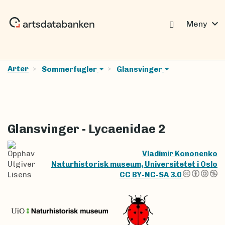
expand_more
Meny
Arter
Sommerfugler
Glansvinger
Glansvinger - Lycaenidae 2
Opphav
Vladimir Kononenko
Utgiver
Naturhistorisk museum, Universitetet i Oslo
Lisens
CC BY-NC-SA 3.0