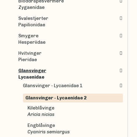
Bloddråpesvermere
Zygaenidae
Svalestjerter
Papilionidae
Smygere
Hesperiidae
Hvitvinger
Pieridae
Glansvinger
Lycaenidae
Glansvinger - Lycaenidae 1
Glansvinger - Lycaenidae 2
Kileblåvinge
Aricia nicias
Engblåvinge
Cyaniris semiargus