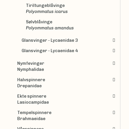
Tiriltungeblåvinge
Polyommatus icarus
Sølvblåvinge
Polyommatus amandus
Glansvinger - Lycaenidae 3
Glansvinger - Lycaenidae 4
Nymfevinger
Nymphalidae
Halvspinnere
Drepanidae
Ekte spinnere
Lasiocampidae
Tempelspinnere
Brahmaeidae
Vårspinnere