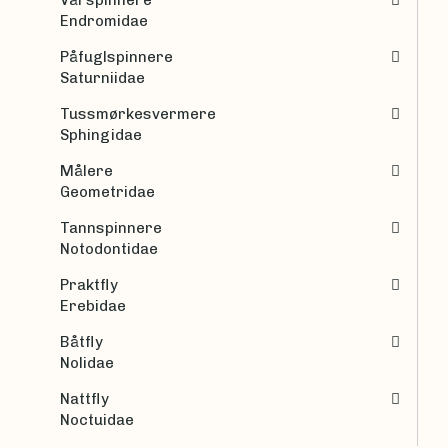
Endromidae
Påfuglspinnere
Saturniidae
Tussmørkesvermere
Sphingidae
Målere
Geometridae
Tannspinnere
Notodontidae
Praktfly
Erebidae
Båtfly
Nolidae
Nattfly
Noctuidae