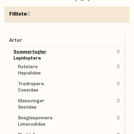
Filliste
Arter
Sommerfugler
Lepidoptera
Rotetere
Hepialidae
Tredrepere
Cossidae
Glassvinger
Sesiidae
Sneglespinnere
Limacodidae