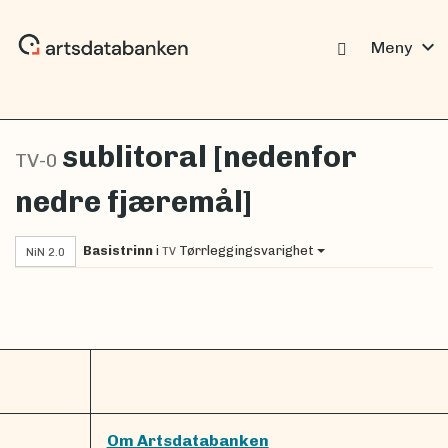
expand_more
Meny
sublitoral [nedenfor
TV-0
nedre fjæremål]
Basistrinn
i
Tørrleggingsvarighet
TV
NiN 2.0
Om Artsdatabanken