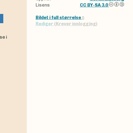
Lisens
CC BY-SA 3.0
Bildet i full størrelse
Rediger
(Krever innlogging)