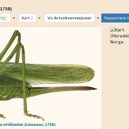
 1758)
ftig
Kart
Vis
Artsobservasjoner
Rapportere
a viridissima
(Linnaeus, 1758)