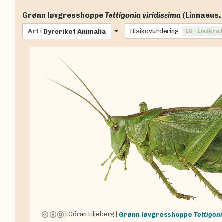
Grønn løvgresshoppe
Tettigonia viridissima
(Linnaeus,
Art
i
Risikovurdering:
LC - Livskra
Dyreriket
Animalia
|
Göran Liljeberg
|
Grønn løvgresshoppe
Tettigoni