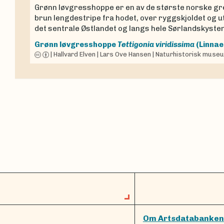
Grønn løvgresshoppe er en av de største norske g
brun lengdestripe fra hodet, over ryggskjoldet og u
det sentrale Østlandet og langs hele Sørlandskysten
Grønn løvgresshoppe
Tettigonia viridissima
(Linnae
|
Hallvard Elven
|
Lars Ove Hansen
|
Naturhistorisk museum
Om Artsdatabanken