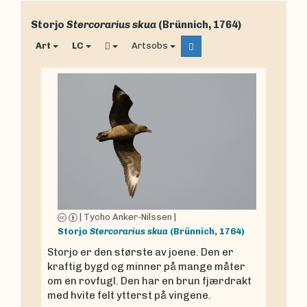
Storjo
Stercorarius skua
(Brünnich, 1764)
Art
LC
Artsobs
|
Tycho Anker-Nilssen
|
Storjo
Stercorarius skua
(Brünnich, 1764)
Storjo er den største av joene. Den er
kraftig bygd og minner på mange måter
om en rovfugl. Den har en brun fjærdrakt
med hvite felt ytterst på vingene.