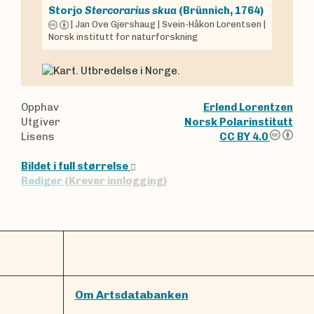
Storjo
Stercorarius skua
(Brünnich, 1764)
|
Jan Ove Gjershaug
|
Svein-Håkon Lorentsen
|
Norsk institutt for naturforskning
Opphav
Erlend Lorentzen
Utgiver
Norsk Polarinstitutt
Lisens
CC BY 4.0
Bildet i full størrelse
Rediger
(Krever innlogging)
Om Artsdatabanken