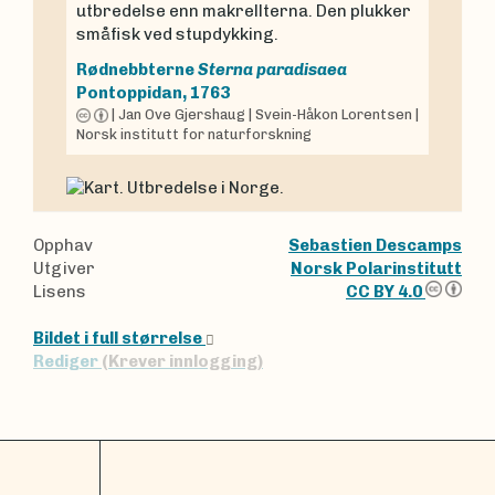
utbredelse enn makrellterna. Den plukker
småfisk ved stupdykking.
Rødnebbterne
Sterna paradisaea
Pontoppidan, 1763
|
Jan Ove Gjershaug
|
Svein-Håkon Lorentsen
|
Norsk institutt for naturforskning
Opphav
Sebastien Descamps
Utgiver
Norsk Polarinstitutt
Lisens
CC BY 4.0
Bildet i full størrelse
Rediger
(Krever innlogging)