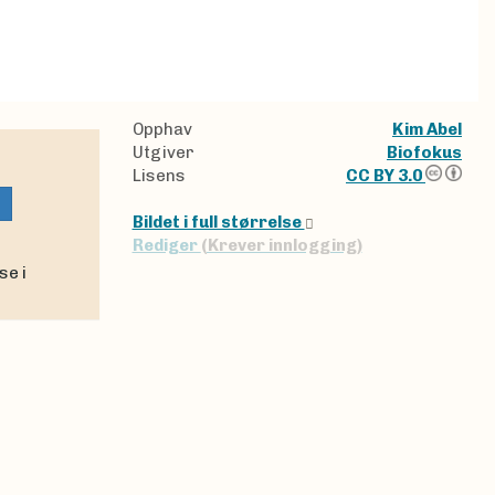
Opphav
Kim Abel
Utgiver
Biofokus
Lisens
CC BY 3.0
Bildet i full størrelse
Rediger
(Krever innlogging)