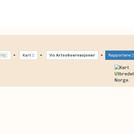
ftig
Kart
Vis
Artsobservasjoner
Rapportere