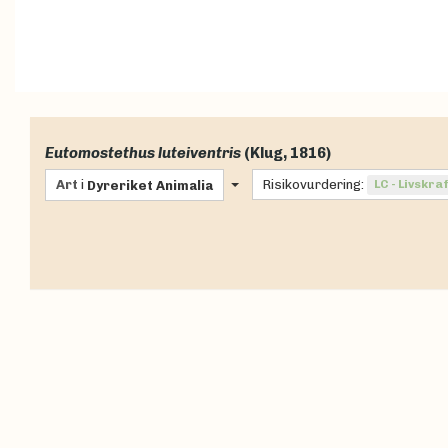
Eutomostethus luteiventris
(Klug, 1816)
Art
i
Risikovurdering:
LC - Livskra
Dyreriket
Animalia