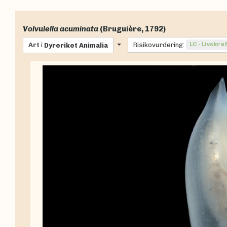
Volvulella acuminata
(Bruguière, 1792)
Art
i
Risikovurdering:
LC - Livskra
Dyreriket
Animalia