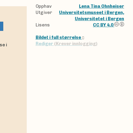
Opphav
Lena Tina Ohnheiser
Utgiver
Universitetsmuseet i Bergen,
Universitetet i Bergen
Lisens
CC BY 4.0
Bildet i full størrelse
Rediger
(Krever innlogging)