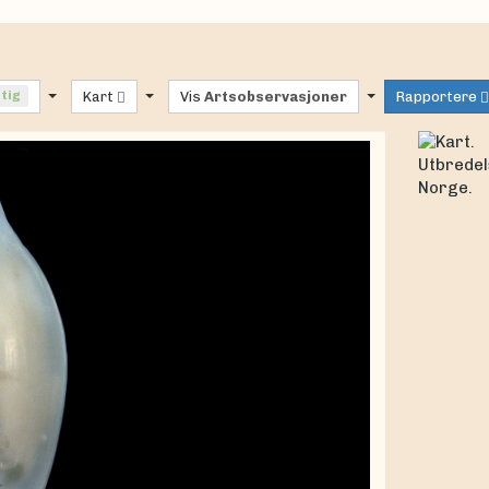
ftig
Kart
Vis
Artsobservasjoner
Rapportere