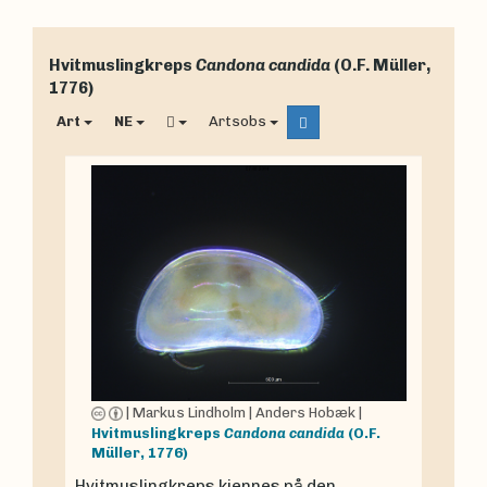
Hvitmuslingkreps
Candona candida
(O.F. Müller,
1776)
Art
NE
Artsobs
|
Markus Lindholm
|
Anders Hobæk
|
Hvitmuslingkreps
Candona candida
(O.F.
Müller, 1776)
Hvitmuslingkreps kjennes på den