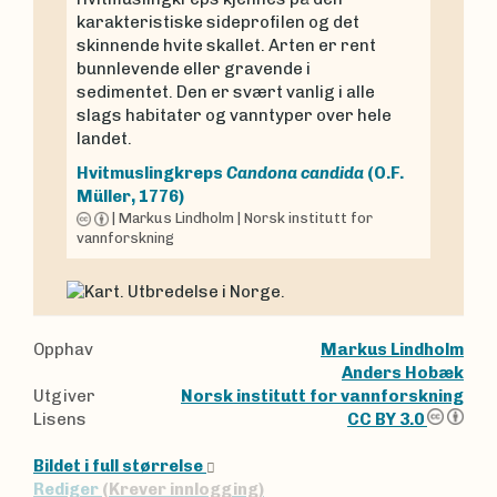
karakteristiske sideprofilen og det
skinnende hvite skallet. Arten er rent
bunnlevende eller gravende i
sedimentet. Den er svært vanlig i alle
slags habitater og vanntyper over hele
landet.
Hvitmuslingkreps
Candona candida
(O.F.
Müller, 1776)
|
Markus Lindholm
|
Norsk institutt for
vannforskning
Opphav
Markus Lindholm
Anders Hobæk
Utgiver
Norsk institutt for vannforskning
Lisens
CC BY 3.0
Bildet i full størrelse
Rediger
(Krever innlogging)