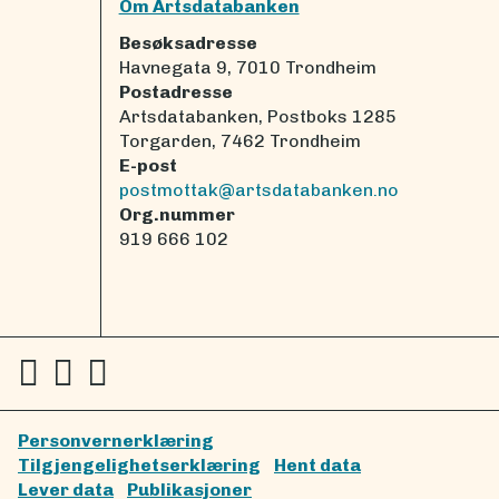
Om Artsdatabanken
Besøksadresse
Havnegata 9, 7010 Trondheim
Postadresse
Artsdatabanken, Postboks 1285
Torgarden, 7462 Trondheim
E-post
postmottak@artsdatabanken.no
Org.nummer
919 666 102
Personvernerklæring
Tilgjengelighetserklæring
Hent data
Lever data
Publikasjoner