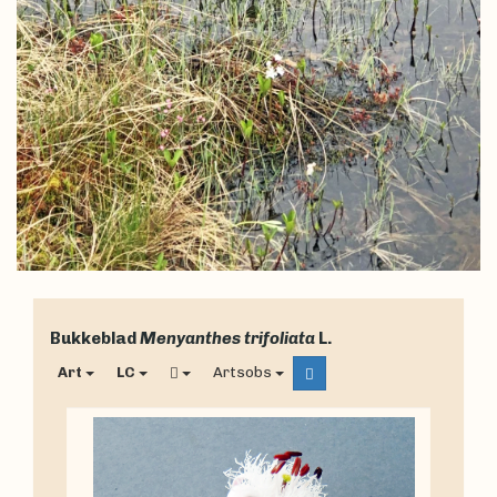
Bukkeblad
Menyanthes trifoliata
L.
Art
LC
Artsobs