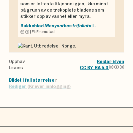
som er letteste å kjenne igjen, ikke minst
på grunn av de trekoplete bladene som
stikker opp av vannet eller myra.
Bukkeblad
Menyanthes trifoliata
L.
|
Eli Fremstad
Opphav
Reidar Elven
Lisens
CC BY-SA 4.0
Bildet i full størrelse
Rediger
(Krever innlogging)