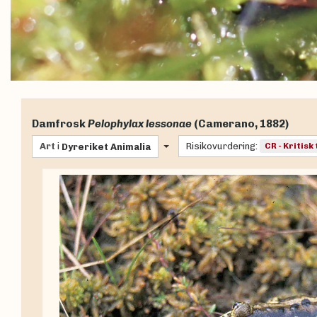
Damfrosk
Pelophylax lessonae
(Camerano, 1882)
Art
i
Risikovurdering:
CR - Kritisk
Dyreriket
Animalia