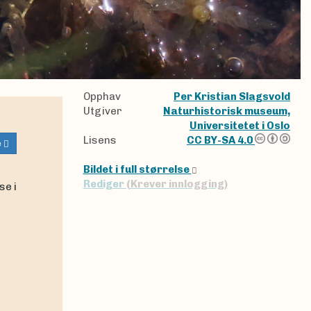
Opphav
Per Kristian Slagsvold
Utgiver
Naturhistorisk museum,
Universitetet i Oslo
Lisens
CC BY-SA 4.0
e
Bildet i full størrelse
Rediger
(Krever innlogging)