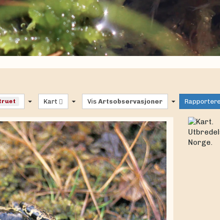
 truet
Kart
Vis
Artsobservasjoner
Rapporter