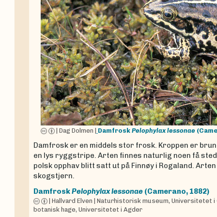
|
Dag Dolmen
|
Damfrosk
Pelophylax lessonae
(Came
Damfrosk er en middels stor frosk. Kroppen er brun
en lys ryggstripe. Arten finnes naturlig noen få sted
polsk opphav blitt satt ut på Finnøy i Rogaland. Arte
skogstjern.
Damfrosk
Pelophylax lessonae
(Camerano, 1882)
|
Hallvard Elven
|
Naturhistorisk museum, Universitetet i
botanisk hage, Universitetet i Agder