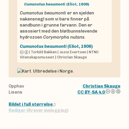
Cumanotus beaumonti
(Eliot, 1906)
Cumanotus beaumonti
er en sjelden
nakensnegl som vi bare finner på
sandbunn i grunne farvann. Den er
assosiert med den bløtbunnslevende
hydrozoen
Corymorpha nutans.
Cumanotus beaumonti
(Eliot, 1906)
|
Torkild Bakken
|
Jussi Evertsen
|
NTNU
Vitenskapsmuseet
|
Christian Skauge
Opphav
Christian Skauge
Lisens
CC BY-SA 4.0
Bildet i full størrelse
Rediger
(Krever innlogging)