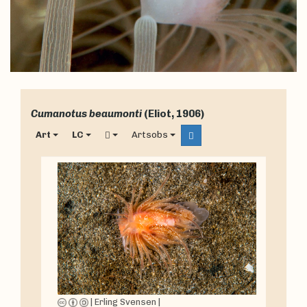
Cumanotus beaumonti
(Eliot, 1906)
Art
LC
Artsobs
|
Erling Svensen
|