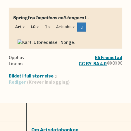
Springfrø
Impatiens noli-tangere
L.
Art
LC
Artsobs
Opphav
Eli Fremstad
Lisens
CC BY-SA 4.0
Bildet i full størrelse
Rediger
(Krever innlogging)
Om Artsdatabanken