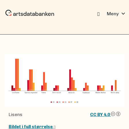
expand_more
Meny
Lisens
CC BY 4.0
Bildet i full størrelse