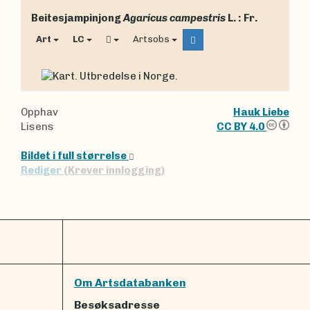
Beitesjampinjong
Agaricus campestris
L. : Fr.
Art
LC
Artsobs
Opphav
Hauk Liebe
Lisens
CC BY 4.0
Bildet i full størrelse
Rediger
(Krever innlogging)
Om Artsdatabanken
Besøksadresse