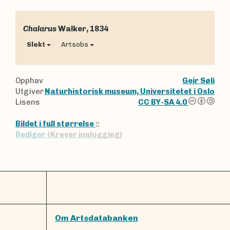
Chalarus
Walker, 1834
Slekt
Artsobs
Opphav
Geir Søli
Utgiver
Naturhistorisk museum, Universitetet i Oslo
Lisens
CC BY-SA 4.0
Bildet i full størrelse
Rediger
(Krever innlogging)
Om Artsdatabanken