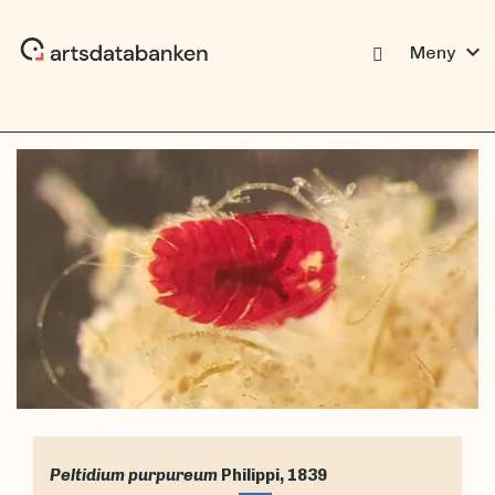
expand_more
Meny
Peltidium purpureum
Philippi, 1839