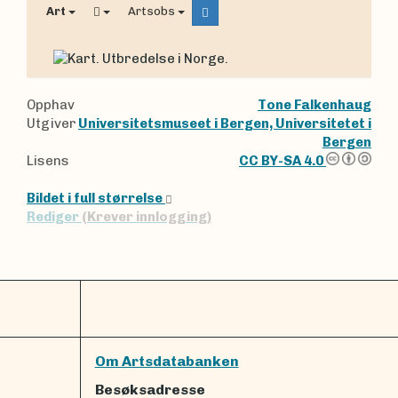
Art
Artsobs
Opphav
Tone Falkenhaug
Utgiver
Universitetsmuseet i Bergen, Universitetet i
Bergen
Lisens
CC BY-SA 4.0
Bildet i full størrelse
Rediger
(Krever innlogging)
Om Artsdatabanken
Besøksadresse