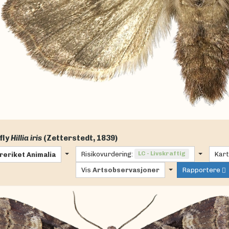
fly
Hillia iris
(Zetterstedt, 1839)
Risikovurdering:
LC - Livskraftig
Kart
reriket
Animalia
Vis
Artsobservasjoner
Rapportere