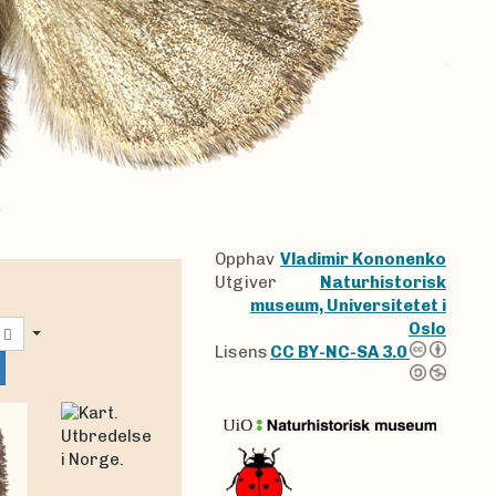
Opphav
Vladimir Kononenko
Utgiver
Naturhistorisk
museum, Universitetet i
Oslo
Lisens
CC BY-NC-SA 3.0