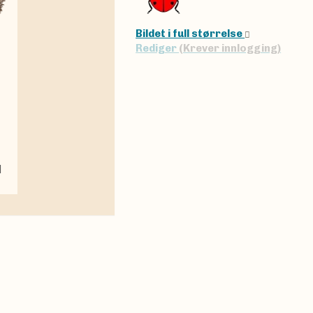
Bildet i full størrelse
Rediger
(Krever innlogging)
|