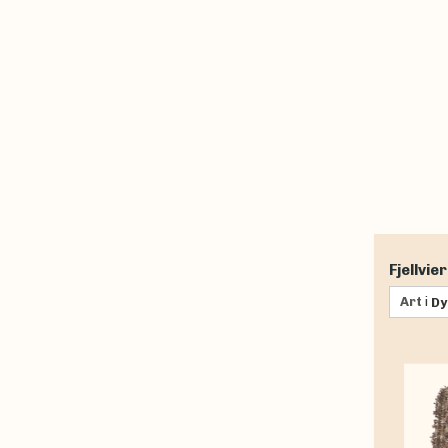
Fjellvier
Art
i
Dy