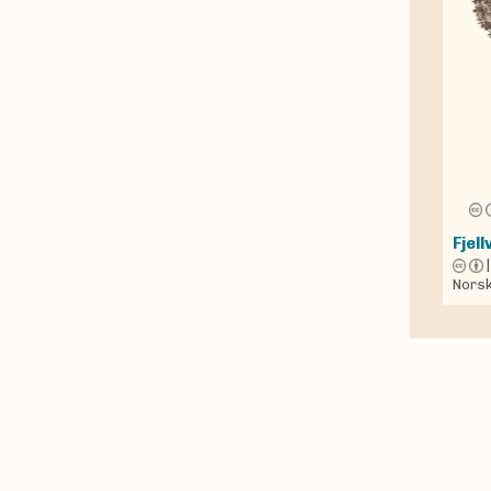
Fjell
Norsk