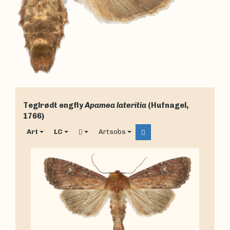
Teglrødt engfly
Apamea lateritia
(Hufnagel,
1766)
Art
LC
Artsobs