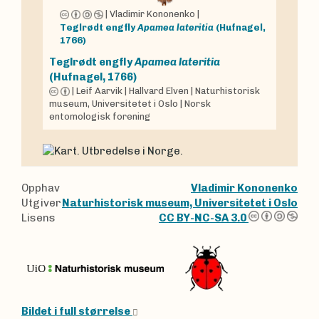
|
Vladimir Kononenko
|
Teglrødt engfly
Apamea lateritia
(Hufnagel,
1766)
Teglrødt engfly
Apamea lateritia
(Hufnagel, 1766)
|
Leif Aarvik
|
Hallvard Elven
|
Naturhistorisk
museum, Universitetet i Oslo
|
Norsk
entomologisk forening
Opphav
Vladimir Kononenko
Utgiver
Naturhistorisk museum, Universitetet i Oslo
Lisens
CC BY-NC-SA 3.0
Bildet i full størrelse