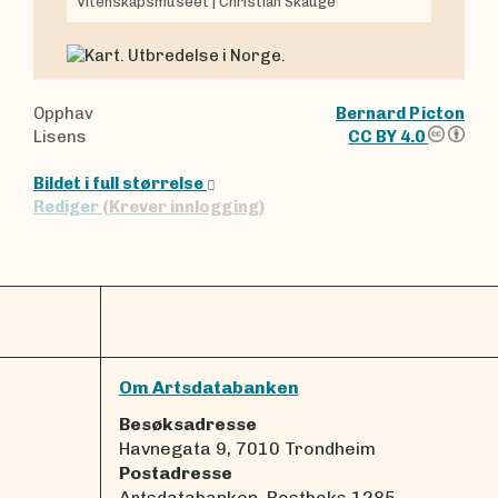
Vitenskapsmuseet
|
Christian Skauge
Opphav
Bernard Picton
Lisens
CC BY 4.0
Bildet i full størrelse
Rediger
(Krever innlogging)
Om Artsdatabanken
Besøksadresse
Havnegata 9, 7010 Trondheim
Postadresse
Artsdatabanken, Postboks 1285