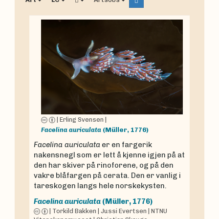
|
Erling Svensen
|
Facelina auriculata
(Müller, 1776)
Facelina auriculata
er en fargerik
nakensnegl som er lett å kjenne igjen på at
den har skiver på rinoforene, og på den
vakre blåfargen på cerata. Den er vanlig i
tareskogen langs hele norskekysten.
Facelina auriculata
(Müller, 1776)
|
Torkild Bakken
|
Jussi Evertsen
|
NTNU