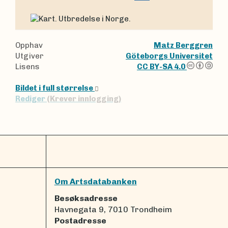
Opphav
Matz Berggren
Utgiver
Göteborgs Universitet
Lisens
CC BY-SA 4.0
Bildet i full størrelse
Rediger
(Krever innlogging)
Om Artsdatabanken
Besøksadresse
Havnegata 9, 7010 Trondheim
Postadresse