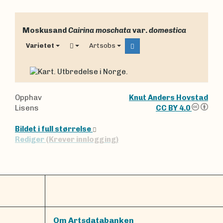
Moskusand
Cairina moschata
var.
domestica
Varietet
Artsobs
Opphav
Knut Anders Hovstad
Lisens
CC BY 4.0
Bildet i full størrelse
Rediger
(Krever innlogging)
Om Artsdatabanken