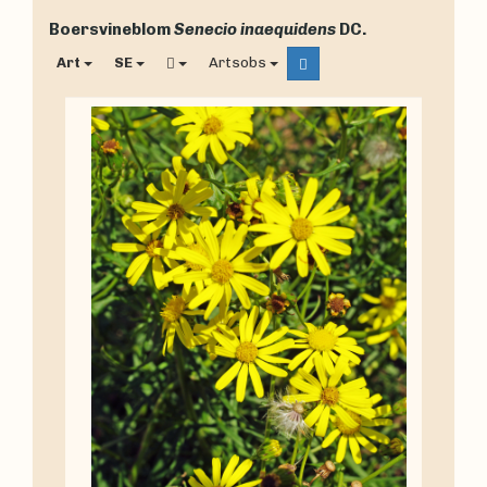
Boersvineblom
Senecio inaequidens
DC.
Art
SE
Artsobs