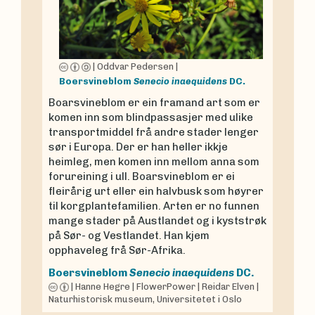
|
Oddvar Pedersen
|
Boersvineblom
Senecio inaequidens
DC.
Boarsvineblom er ein framand art som er
komen inn som blindpassasjer med ulike
transportmiddel frå andre stader lenger
sør i Europa. Der er han heller ikkje
heimleg, men komen inn mellom anna som
forureining i ull. Boarsvineblom er ei
fleirårig urt eller ein halvbusk som høyrer
til korgplantefamilien. Arten er no funnen
mange stader på Austlandet og i kyststrøk
på Sør- og Vestlandet. Han kjem
opphaveleg frå Sør-Afrika.
Boersvineblom
Senecio inaequidens
DC.
|
Hanne Hegre
|
FlowerPower
|
Reidar Elven
|
Naturhistorisk museum, Universitetet i Oslo