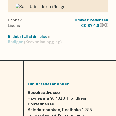
Opphav
Oddvar Pedersen
Lisens
CC BY 4.0
Bildet i full størrelse
Rediger
(Krever innlogging)
Om Artsdatabanken
Besøksadresse
Havnegata 9, 7010 Trondheim
Postadresse
Artsdatabanken, Postboks 1285
Torgarden, 7462 Trondheim