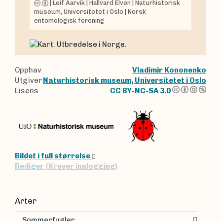
|
Leif Aarvik
|
Hallvard Elven
|
Naturhistorisk
museum, Universitetet i Oslo
|
Norsk
entomologisk forening
Opphav
Vladimir Kononenko
Utgiver
Naturhistorisk museum, Universitetet i Oslo
Lisens
CC BY-NC-SA 3.0
Bildet i full størrelse
Rediger
(Krever innlogging)
Arter
Sommerfugler