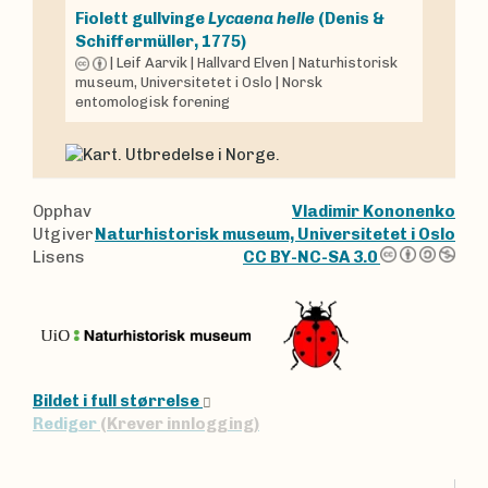
Fiolett gullvinge
Lycaena helle
(Denis &
Schiffermüller, 1775)
|
Leif Aarvik
|
Hallvard Elven
|
Naturhistorisk
museum, Universitetet i Oslo
|
Norsk
entomologisk forening
Opphav
Vladimir Kononenko
Utgiver
Naturhistorisk museum, Universitetet i Oslo
Lisens
CC BY-NC-SA 3.0
Bildet i full størrelse
Rediger
(Krever innlogging)