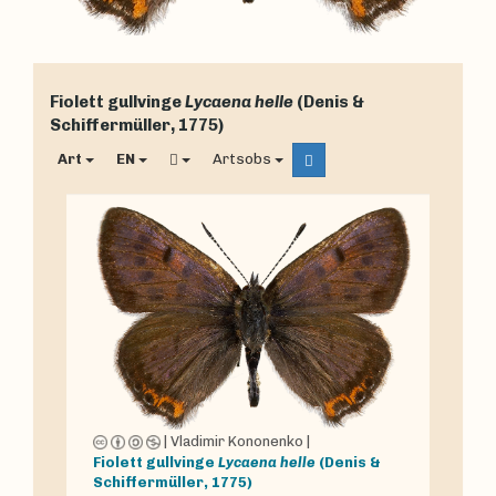
Fiolett gullvinge
Lycaena helle
(Denis &
Schiffermüller, 1775)
Art
EN
Artsobs
|
Vladimir Kononenko
|
Fiolett gullvinge
Lycaena helle
(Denis &
Schiffermüller, 1775)