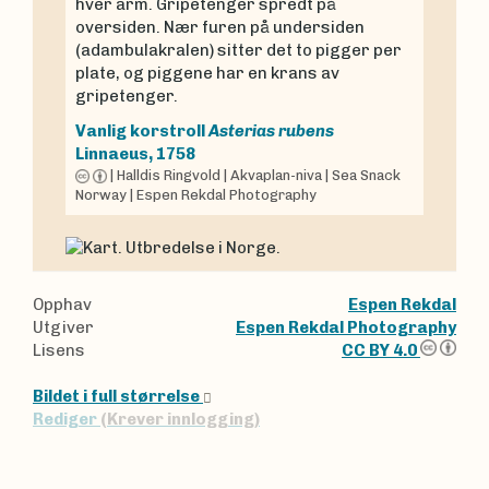
hver arm. Gripetenger spredt på
oversiden. Nær furen på undersiden
(adambulakralen) sitter det to pigger per
plate, og piggene har en krans av
gripetenger.
Vanlig korstroll
Asterias rubens
Linnaeus, 1758
|
Halldis Ringvold
|
Akvaplan-niva
|
Sea Snack
Norway
|
Espen Rekdal Photography
Opphav
Espen Rekdal
Utgiver
Espen Rekdal Photography
Lisens
CC BY 4.0
Bildet i full størrelse
Rediger
(Krever innlogging)