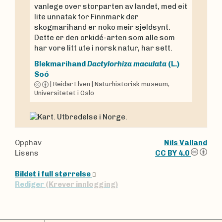
vanlege over storparten av landet, med eit
lite unnatak for Finnmark der
skogmarihand er noko meir sjeldsynt.
Dette er den orkidé-arten som alle som
har vore litt ute i norsk natur, har sett.
Blekmarihand
Dactylorhiza maculata
(L.)
Soó
|
Reidar Elven
|
Naturhistorisk museum,
Universitetet i Oslo
Opphav
Nils Valland
Lisens
CC BY 4.0
Bildet i full størrelse
Rediger
(Krever innlogging)