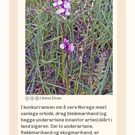
|
Anne Elven
I konkurransen om å vere Noregs mest
vanlege orkidé, dreg bleikmarihand (og
begge underartane innanfor arten) klårt i
land sigeren. Dei to underartane,
flekkmarihand og skogmarihand, er