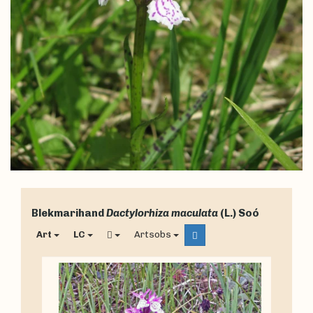
Blekmarihand
Dactylorhiza maculata
(L.) Soó
Art
LC
Artsobs