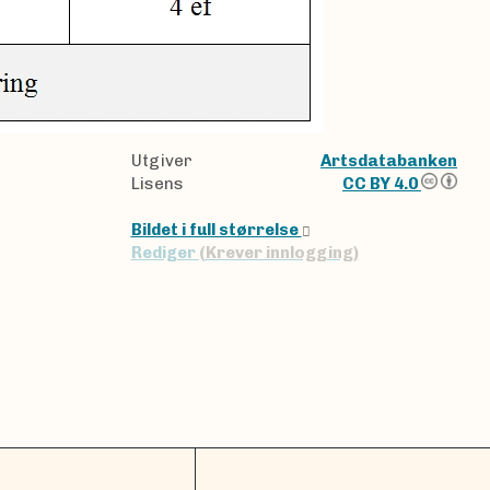
Utgiver
Artsdatabanken
Lisens
CC BY 4.0
Bildet i full størrelse
Rediger
(Krever innlogging)