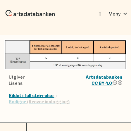
expand_more
Meny
Utgiver
Artsdatabanken
Lisens
CC BY 4.0
Bildet i full størrelse
Rediger
(Krever innlogging)