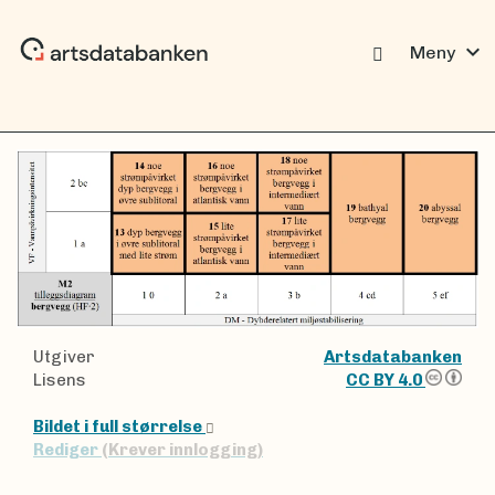
expand_more
Meny
Utgiver
Artsdatabanken
Lisens
CC BY 4.0
Bildet i full størrelse
Rediger
(Krever innlogging)