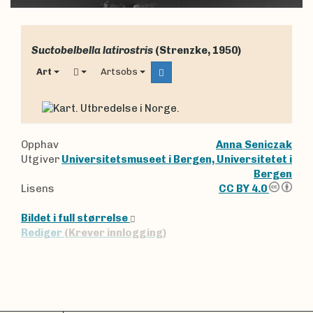
Suctobelbella latirostris
(Strenzke, 1950)
Art
Artsobs
Opphav
Anna Seniczak
Utgiver
Universitetsmuseet i Bergen, Universitetet i
Bergen
Lisens
CC BY 4.0
Bildet i full størrelse
Rediger
(Krever innlogging)