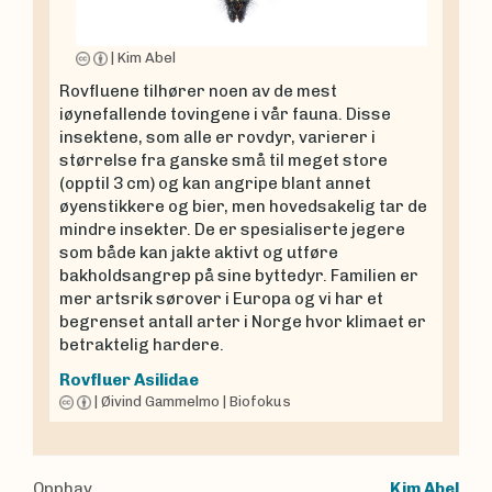
|
Kim Abel
Rovfluene tilhører noen av de mest
iøynefallende tovingene i vår fauna. Disse
insektene, som alle er rovdyr, varierer i
størrelse fra ganske små til meget store
(opptil 3 cm) og kan angripe blant annet
øyenstikkere og bier, men hovedsakelig tar de
mindre insekter. De er spesialiserte jegere
som både kan jakte aktivt og utføre
bakholdsangrep på sine byttedyr. Familien er
mer artsrik sørover i Europa og vi har et
begrenset antall arter i Norge hvor klimaet er
betraktelig hardere.
Rovfluer
Asilidae
|
Øivind Gammelmo
|
Biofokus
Opphav
Kim Abel