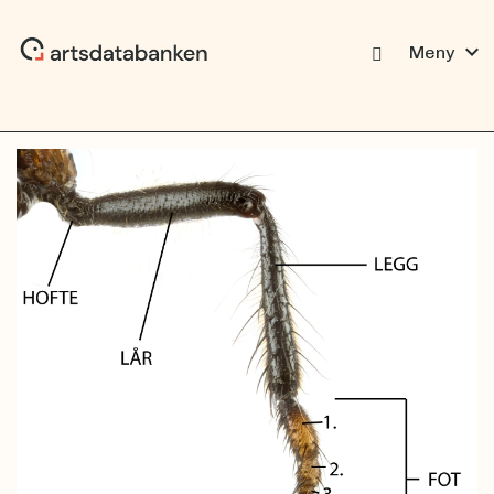
expand_more
Meny