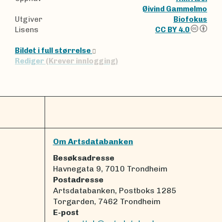
Øivind Gammelmo
Utgiver
Biofokus
Lisens
CC BY 4.0
Bildet i full størrelse
Rediger
(Krever innlogging)
Om Artsdatabanken
Besøksadresse
Havnegata 9, 7010 Trondheim
Postadresse
Artsdatabanken, Postboks 1285
Torgarden, 7462 Trondheim
E-post