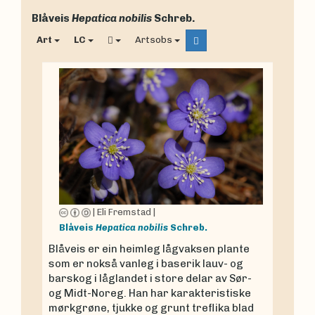
Blåveis
Hepatica nobilis
Schreb.
Art
LC
Artsobs
|
Eli Fremstad
|
Blåveis
Hepatica nobilis
Schreb.
Blåveis er ein heimleg lågvaksen plante
som er nokså vanleg i baserik lauv- og
barskog i låglandet i store delar av Sør-
og Midt-Noreg. Han har karakteristiske
mørkgrøne, tjukke og grunt treflika blad