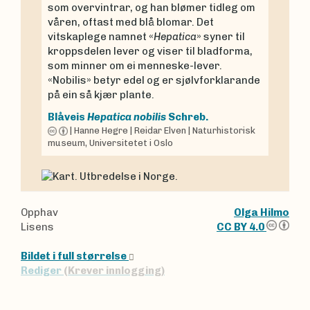
som overvintrar, og han blømer tidleg om
våren, oftast med blå blomar. Det
vitskaplege namnet «
Hepatica
» syner til
kroppsdelen lever og viser til bladforma,
som minner om ei menneske-lever.
«Nobilis» betyr edel og er sjølvforklarande
på ein så kjær plante.
Blåveis
Hepatica nobilis
Schreb.
|
Hanne Hegre
|
Reidar Elven
|
Naturhistorisk
museum, Universitetet i Oslo
Opphav
Olga Hilmo
Lisens
CC BY 4.0
Bildet i full størrelse
Rediger
(Krever innlogging)