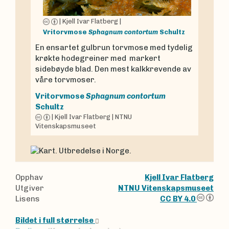
|
Kjell Ivar Flatberg
|
Vritorvmose
Sphagnum contortum
Schultz
En ensartet gulbrun torvmose med tydelig
krøkte hodegreiner med markert
sidebøyde blad. Den mest kalkkrevende av
våre torvmoser.
Vritorvmose
Sphagnum contortum
Schultz
|
Kjell Ivar Flatberg
|
NTNU
Vitenskapsmuseet
Opphav
Kjell Ivar Flatberg
Utgiver
NTNU Vitenskapsmuseet
Lisens
CC BY 4.0
Bildet i full størrelse