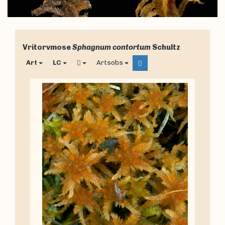
Vritorvmose
Sphagnum contortum
Schultz
Art
LC
Artsobs