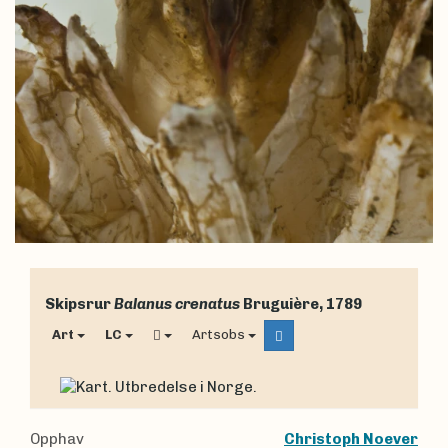
Skipsrur
Balanus crenatus
Bruguière, 1789
Art
LC
Artsobs
Opphav
Christoph Noever