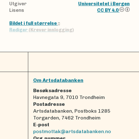
Utgiver
Universitetet i Bergen
Lisens
CC BY 4.0
Bildet i full størrelse
Rediger
(Krever innlogging)
Om Artsdatabanken
Besøksadresse
Havnegata 9, 7010 Trondheim
Postadresse
Artsdatabanken, Postboks 1285
Torgarden, 7462 Trondheim
E-post
postmottak@artsdatabanken.no
Org.nummer